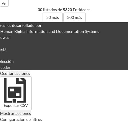
Ver
30
listados de
5320
Entidades
30
más
300
más
azi es desarrollado por
GEU
lección
ceder
Ocultar acciones
Exportar CSV
Mostrar acciones
Configuración de filtros