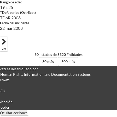
Rango de edad
19 a 25
TDoR period (Oct-Sept)
TDoR 2008
Fecha del incidente
22 mar 2008
Ver
30
listados de
5320
Entidades
30
más
300
más
azi es desarrollado por
GEU
lección
ceder
Ocultar acciones