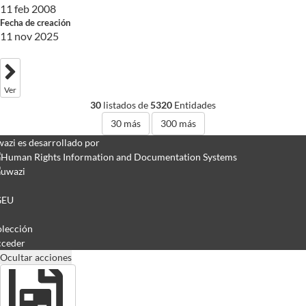
11 feb 2008
Fecha de creación
11 nov 2025
Ver
30
listados de
5320
Entidades
30
más
300
más
azi es desarrollado por
GEU
lección
ceder
Ocultar acciones