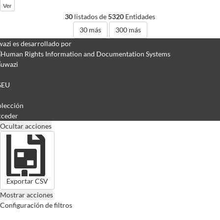
Ver
30
listados de
5320
Entidades
30
más
300
más
azi es desarrollado por
GEU
lección
ceder
Ocultar acciones
Exportar CSV
Mostrar acciones
Configuración de filtros