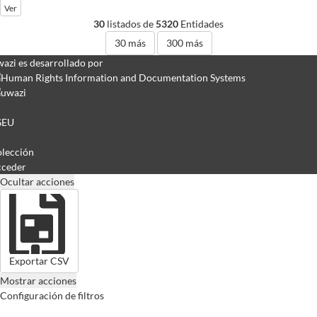
Ver
30
listados de
5320
Entidades
30
más
300
más
azi es desarrollado por
GEU
lección
ceder
Ocultar acciones
Exportar CSV
Mostrar acciones
Configuración de filtros