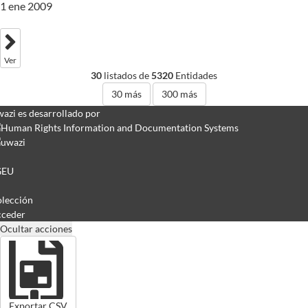
1 ene 2009
Ver
30
listados de
5320
Entidades
30
más
300
más
azi es desarrollado por
GEU
lección
ceder
Ocultar acciones
Exportar CSV