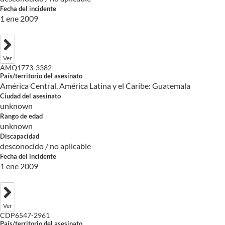
Fecha del incidente
1 ene 2009
Ver
AMQ1773-3382
País/territorio del asesinato
América Central, América Latina y el Caribe: Guatemala
Ciudad del asesinato
unknown
Rango de edad
unknown
Discapacidad
desconocido / no aplicable
Fecha del incidente
1 ene 2009
Ver
CDP6547-2961
País/territorio del asesinato