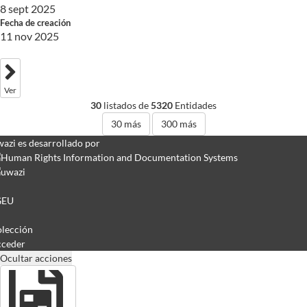
8 sept 2025
Fecha de creación
11 nov 2025
Ver
30
listados de
5320
Entidades
30
más
300
más
azi es desarrollado por
GEU
lección
ceder
Ocultar acciones