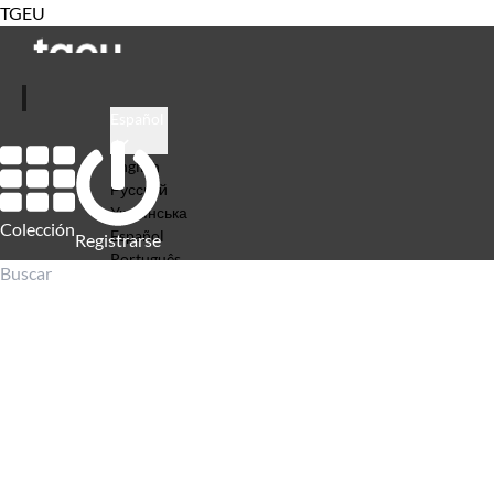
TGEU
Español
English
Русский
Українська
Colección
Español
Registrarse
Português