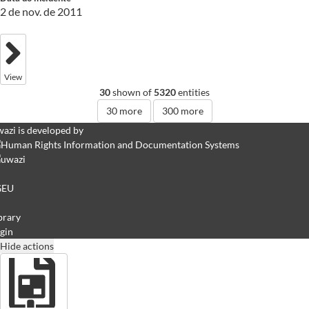
2 de nov. de 2011
View
30
shown of
5320
entities
30
more
300
more
azi is developed by
GEU
brary
gin
Hide actions