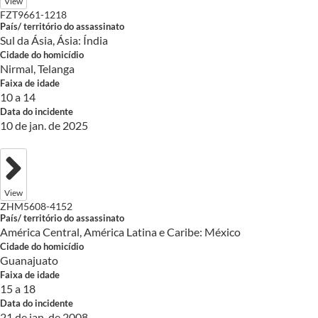
View
FZT9661-1218
País/ território do assassinato
Sul da Ásia, Ásia: Índia
Cidade do homicídio
Nirmal, Telanga
Faixa de idade
10 a 14
Data do incidente
10 de jan. de 2025
View
ZHM5608-4152
País/ território do assassinato
América Central, América Latina e Caribe: México
Cidade do homicídio
Guanajuato
Faixa de idade
15 a 18
Data do incidente
21 de jan. de 2008