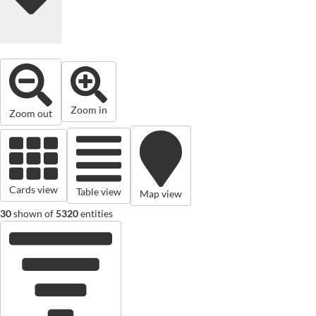
Zoom in
Zoom out
Cards view
Table view
Map view
30
shown of
5320
entities