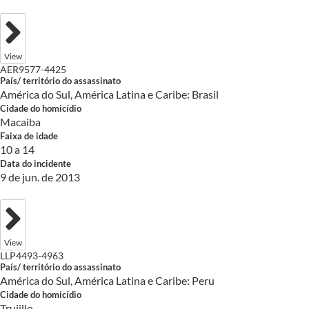
View
AER9577-4425
País/ território do assassinato
América do Sul, América Latina e Caribe: Brasil
Cidade do homicídio
Macaiba
Faixa de idade
10 a 14
Data do incidente
9 de jun. de 2013
View
LLP4493-4963
País/ território do assassinato
América do Sul, América Latina e Caribe: Peru
Cidade do homicídio
Trujillo