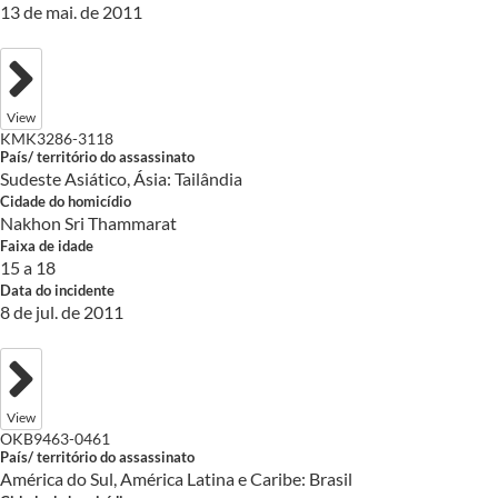
13 de mai. de 2011
View
KMK3286-3118
País/ território do assassinato
Sudeste Asiático, Ásia: Tailândia
Cidade do homicídio
Nakhon Sri Thammarat
Faixa de idade
15 a 18
Data do incidente
8 de jul. de 2011
View
OKB9463-0461
País/ território do assassinato
América do Sul, América Latina e Caribe: Brasil