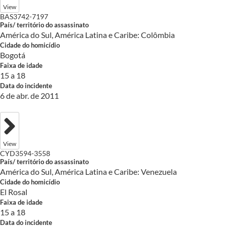
View
BAS3742-7197
País/ território do assassinato
América do Sul, América Latina e Caribe: Colômbia
Cidade do homicídio
Bogotá
Faixa de idade
15 a 18
Data do incidente
6 de abr. de 2011
View
CYD3594-3558
País/ território do assassinato
América do Sul, América Latina e Caribe: Venezuela
Cidade do homicídio
El Rosal
Faixa de idade
15 a 18
Data do incidente