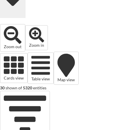
Zoom in
Zoom out
Cards view
Table view
Map view
30
shown of
5320
entities