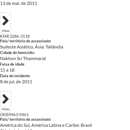
13 de mai. de 2011
View
KMK3286-3118
País/ território do assassinato
Sudeste Asiático, Ásia: Tailândia
Cidade do homicídio
Nakhon Sri Thammarat
Faixa de idade
15 a 18
Data do incidente
8 de jul. de 2011
View
OKB9463-0461
País/ território do assassinato
América do Sul, América Latina e Caribe: Brasil