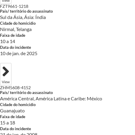
View
FZT9661-1218
País/ território do assassinato
Sul da Ásia, Ásia: Índia
Cidade do homicídio
Nirmal, Telanga
Faixa de idade
10 a 14
Data do incidente
10 de jan. de 2025
View
ZHM5608-4152
País/ território do assassinato
América Central, América Latina e Caribe: México
Cidade do homicídio
Guanajuato
Faixa de idade
15 a 18
Data do incidente
21 de jan. de 2008