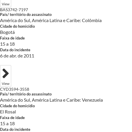
View
BAS3742-7197
País/ território do assassinato
América do Sul, América Latina e Caribe: Colômbia
Cidade do homicídio
Bogotá
Faixa de idade
15 a 18
Data do incidente
6 de abr. de 2011
View
CYD3594-3558
País/ território do assassinato
América do Sul, América Latina e Caribe: Venezuela
Cidade do homicídio
El Rosal
Faixa de idade
15 a 18
Data do incidente