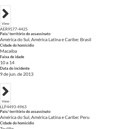
View
AER9577-4425
País/ território do assassinato
América do Sul, América Latina e Caribe: Brasil
Cidade do homicídio
Macaiba
Faixa de idade
10 a 14
Data do incidente
9 de jun. de 2013
View
LLP4493-4963
País/ território do assassinato
América do Sul, América Latina e Caribe: Peru
Cidade do homicídio
Trujillo