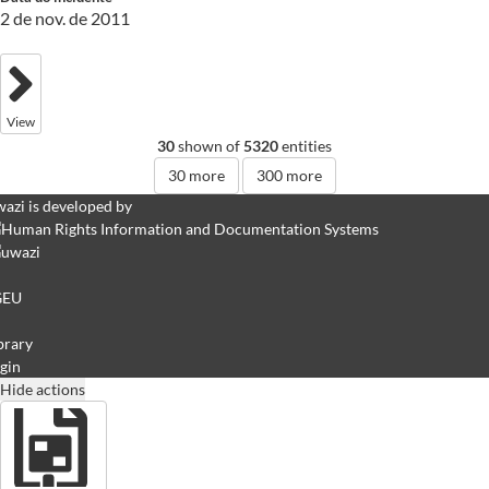
2 de nov. de 2011
View
30
shown of
5320
entities
30
more
300
more
azi is developed by
GEU
brary
gin
Hide actions