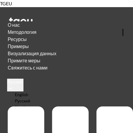
TGEU
О нас
Методология
Ресурсы
Примеры
Визуализация данных
Примите меры
Свяжитесь с нами
Русский
English
Русский
Українська
Español
Português