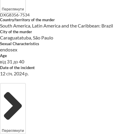
Переглянути
DXG8356-7534
Country/territory of the murder
South America, Latin America and the Caribbean: Brazil
City of the murder
Caraguatatuba, São Paulo
Sexual Characteristics
endosex
Age
від 31 до 40
Date of the incident
12 січ. 2024 р.
Переглянути