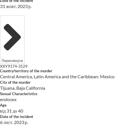
Date of the incident
31 жовт. 2023 р.
Переглянути
XXY9174-3529
Country/territory of the murder
Central America, Latin America and the Caribbean: Mexico
City of the murder
Tijuana, Baja California
Sexual Characteristics
endosex
Age
від 31 до 40
Date of the incident
6 лист. 2023 р.