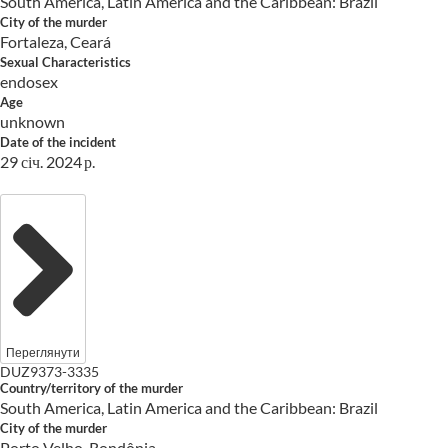
South America, Latin America and the Caribbean: Brazil
City of the murder
Fortaleza, Ceará
Sexual Characteristics
endosex
Age
unknown
Date of the incident
29 січ. 2024 р.
Переглянути
DUZ9373-3335
Country/territory of the murder
South America, Latin America and the Caribbean: Brazil
City of the murder
Porto Velho, Rondônia