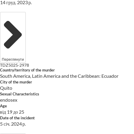
14 груд. 2023 р.
Переглянути
TDZ5025-2978
Country/territory of the murder
South America, Latin America and the Caribbean: Ecuador
City of the murder
Quito
Sexual Characteristics
endosex
Age
від 19 до 25
Date of the incident
5 січ. 2024 р.