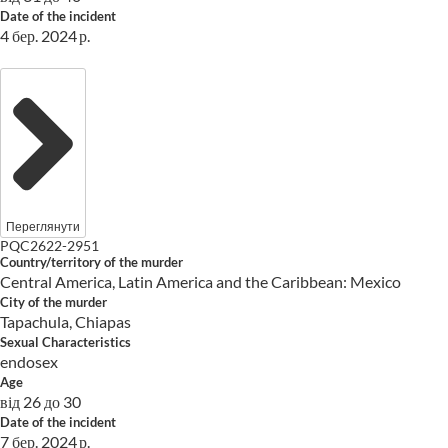
Date of the incident
4 бер. 2024 р.
Переглянути
PQC2622-2951
Country/territory of the murder
Central America, Latin America and the Caribbean: Mexico
City of the murder
Tapachula, Chiapas
Sexual Characteristics
endosex
Age
від 26 до 30
Date of the incident
7 бер. 2024 р.