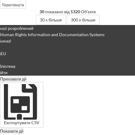
Переглянути
30
показано від
5320
Об'єкти
30
х більше
300
х більше
azi розроблений
GEU
бліотека
ійти
Приховати дії
Експортувати CSV
Показати дії