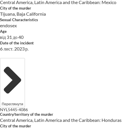
Central America, Latin America and the Caribbean: Mexico
City of the murder
Tijuana, Baja California
Sexual Characteristics
endosex
Age
від 31 до 40
Date of the incident
6 лист. 2023 р.
Переглянути
NYL5445-4086
Country/territory of the murder
Central America, Latin America and the Caribbean: Honduras
City of the murder