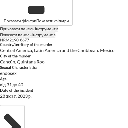
Показати фільтри
Показати фільтри
Приховати панель інструментів
Показати панель інструментів
NRM2190-8677
Country/territory of the murder
Central America, Latin America and the Caribbean: Mexico
City of the murder
Cancún, Quintana Roo
Sexual Characteristics
endosex
Age
від 31 до 40
Date of the incident
28 жовт. 2023 р.