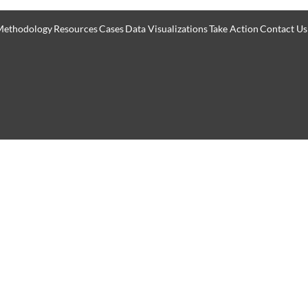
Methodology
Resources
Cases
Data Visualizations
Take Action
Contact Us