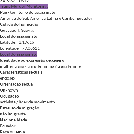
ZXP3624-0612
Trans Murder Monitoring
País/ território do assassinato
América do Sul, América Latina e Caribe: Equador
Cidade do homicídio
Guayaquil, Gauyas
Local do assassinato
Latitude
:
-2.19616
Longitude
:
-79.88621
Local do assassinato
Identidade ou expressão de género
mulher trans / trans feminina / trans femme
Características sexuais
endosex
Orientação sexual
Unknown
Ocupação
activista / líder de movimento
Estatuto de migração
não imigrante
Nacionalidade
Ecuador
Raça ou etnia