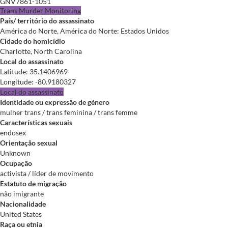
GNV7861-1051
Trans Murder Monitoring
País/ território do assassinato
América do Norte, América do Norte: Estados Unidos
Cidade do homicídio
Charlotte, North Carolina
Local do assassinato
Latitude
:
35.1406969
Longitude
:
-80.9180327
Local do assassinato
Identidade ou expressão de género
mulher trans / trans feminina / trans femme
Características sexuais
endosex
Orientação sexual
Unknown
Ocupação
activista / líder de movimento
Estatuto de migração
não imigrante
Nacionalidade
United States
Raça ou etnia