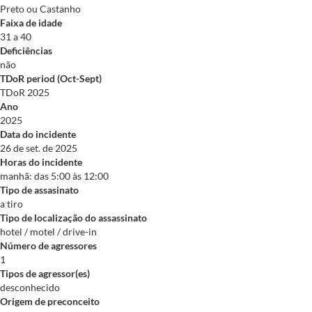
Preto ou Castanho
Faixa de idade
31 a 40
Deficiências
não
TDoR period (Oct-Sept)
TDoR 2025
Ano
2025
Data do incidente
26 de set. de 2025
Horas do incidente
manhã: das 5:00 às 12:00
Tipo de assasinato
a tiro
Tipo de localização do assassinato
hotel / motel / drive-in
Número de agressores
1
Tipos de agressor(es)
desconhecido
Origem de preconceito