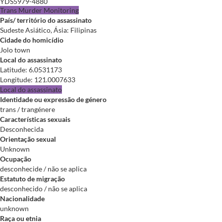
YDS5979-4880
Trans Murder Monitoring
País/ território do assassinato
Sudeste Asiático, Ásia: Filipinas
Cidade do homicídio
Jolo town
Local do assassinato
Latitude
:
6.0531173
Longitude
:
121.0007633
Local do assassinato
Identidade ou expressão de género
trans / trangénere
Características sexuais
Desconhecida
Orientação sexual
Unknown
Ocupação
desconhecide / não se aplica
Estatuto de migração
desconhecido / não se aplica
Nacionalidade
unknown
Raça ou etnia