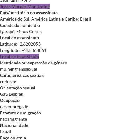
AML5402-7207
Trans Murder Monitoring
País/ território do assassinato
América do Sul, América Latina e Caribe: Brasil
Cidade do homicídio
Igarapé, Minas Gerais
Local do assassinato
Latitude
:
-2.6202053
Longitude
:
-44.5068861
Local do assassinato
Identidade ou expressão de género
mulher transsexual
Características sexuais
endosex
Orientação sexual
Gay/Lesbian
Ocupação
desempregade
Estatuto de migração
não imigrante
Nacionalidade
Brazil
Raça ou etnia