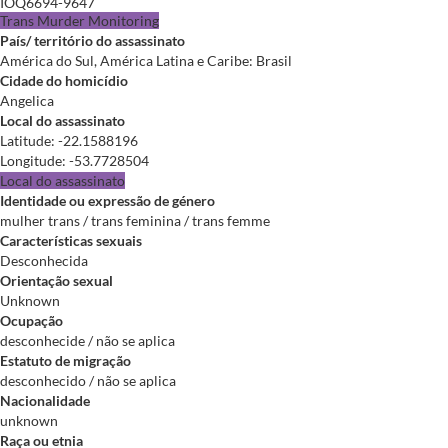
IOQ6694-9647
Trans Murder Monitoring
País/ território do assassinato
América do Sul, América Latina e Caribe: Brasil
Cidade do homicídio
Angelica
Local do assassinato
Latitude
:
-22.1588196
Longitude
:
-53.7728504
Local do assassinato
Identidade ou expressão de género
mulher trans / trans feminina / trans femme
Características sexuais
Desconhecida
Orientação sexual
Unknown
Ocupação
desconhecide / não se aplica
Estatuto de migração
desconhecido / não se aplica
Nacionalidade
unknown
Raça ou etnia