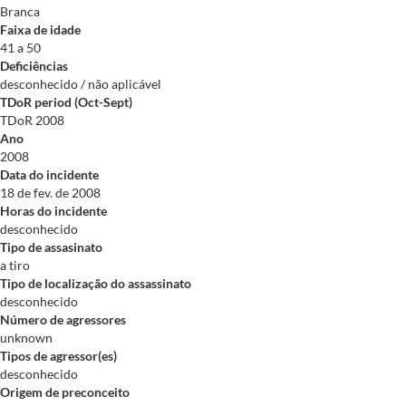
Branca
Faixa de idade
41 a 50
Deficiências
desconhecido / não aplicável
TDoR period (Oct-Sept)
TDoR 2008
Ano
2008
Data do incidente
18 de fev. de 2008
Horas do incidente
desconhecido
Tipo de assasinato
a tiro
Tipo de localização do assassinato
desconhecido
Número de agressores
unknown
Tipos de agressor(es)
desconhecido
Origem de preconceito