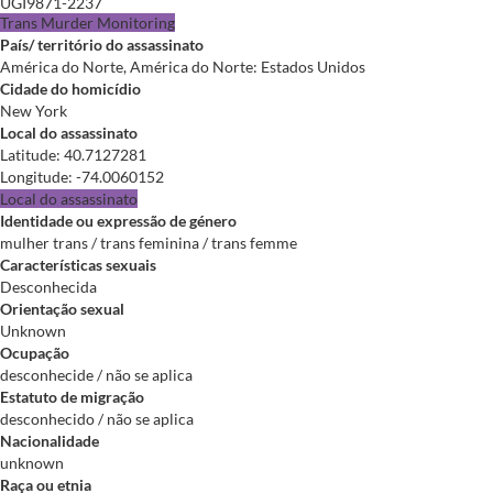
UGI9871-2237
Trans Murder Monitoring
País/ território do assassinato
América do Norte, América do Norte: Estados Unidos
Cidade do homicídio
New York
Local do assassinato
Latitude
:
40.7127281
Longitude
:
-74.0060152
Local do assassinato
Identidade ou expressão de género
mulher trans / trans feminina / trans femme
Características sexuais
Desconhecida
Orientação sexual
Unknown
Ocupação
desconhecide / não se aplica
Estatuto de migração
desconhecido / não se aplica
Nacionalidade
unknown
Raça ou etnia