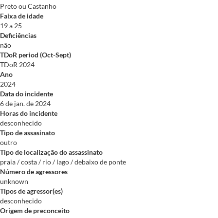
Preto ou Castanho
Faixa de idade
19 a 25
Deficiências
não
TDoR period (Oct-Sept)
TDoR 2024
Ano
2024
Data do incidente
6 de jan. de 2024
Horas do incidente
desconhecido
Tipo de assasinato
outro
Tipo de localização do assassinato
praia / costa / rio / lago / debaixo de ponte
Número de agressores
unknown
Tipos de agressor(es)
desconhecido
Origem de preconceito