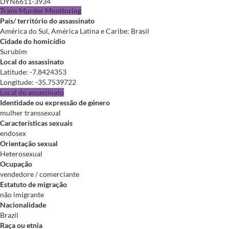
DYN6611-3934
Trans Murder Monitoring
País/ território do assassinato
América do Sul, América Latina e Caribe: Brasil
Cidade do homicídio
Surubim
Local do assassinato
Latitude
:
-7.8424353
Longitude
:
-35.7539722
Local do assassinato
Identidade ou expressão de género
mulher transsexual
Características sexuais
endosex
Orientação sexual
Heterosexual
Ocupação
vendedore / comerciante
Estatuto de migração
não imigrante
Nacionalidade
Brazil
Raça ou etnia