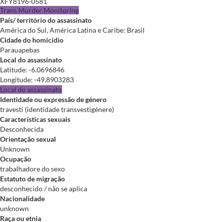
XFY8196-0581
Trans Murder Monitoring
País/ território do assassinato
América do Sul, América Latina e Caribe: Brasil
Cidade do homicídio
Parauapebas
Local do assassinato
Latitude
:
-6.0696846
Longitude
:
-49.8903283
Local do assassinato
Identidade ou expressão de género
travesti (identidade transvestigénere)
Características sexuais
Desconhecida
Orientação sexual
Unknown
Ocupação
trabalhadore do sexo
Estatuto de migração
desconhecido / não se aplica
Nacionalidade
unknown
Raça ou etnia