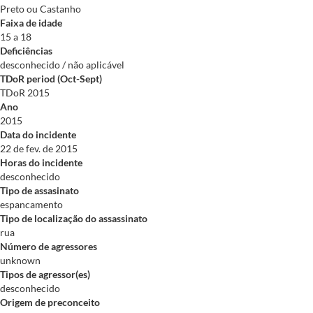
Preto ou Castanho
Faixa de idade
15 a 18
Deficiências
desconhecido / não aplicável
TDoR period (Oct-Sept)
TDoR 2015
Ano
2015
Data do incidente
22 de fev. de 2015
Horas do incidente
desconhecido
Tipo de assasinato
espancamento
Tipo de localização do assassinato
rua
Número de agressores
unknown
Tipos de agressor(es)
desconhecido
Origem de preconceito