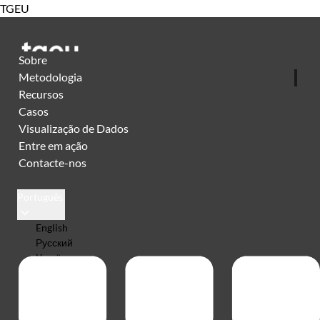
TGEU
Sobre
Metodologia
Recursos
Casos
Visualização de Dados
Entre em ação
Contacte-nos
Português
English
Русский
Українська
Español
Português