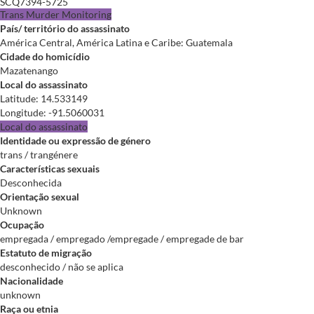
SCQ7394-5725
Trans Murder Monitoring
País/ território do assassinato
América Central, América Latina e Caribe: Guatemala
Cidade do homicídio
Mazatenango
Local do assassinato
Latitude
:
14.533149
Longitude
:
-91.5060031
Local do assassinato
Identidade ou expressão de género
trans / trangénere
Características sexuais
Desconhecida
Orientação sexual
Unknown
Ocupação
empregada / empregado /empregade / empregade de bar
Estatuto de migração
desconhecido / não se aplica
Nacionalidade
unknown
Raça ou etnia