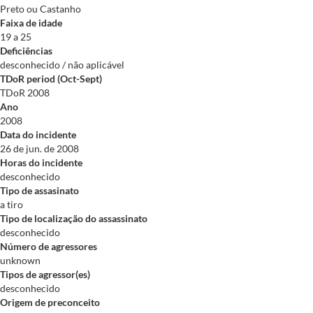
Preto ou Castanho
Faixa de idade
19 a 25
Deficiências
desconhecido / não aplicável
TDoR period (Oct-Sept)
TDoR 2008
Ano
2008
Data do incidente
26 de jun. de 2008
Horas do incidente
desconhecido
Tipo de assasinato
a tiro
Tipo de localização do assassinato
desconhecido
Número de agressores
unknown
Tipos de agressor(es)
desconhecido
Origem de preconceito