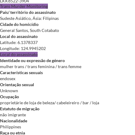
LKK8522-3904
Trans Murder Monitoring
País/ território do assassinato
Sudeste Asiático, Ásia: Filipinas
Cidade do homicídio
General Santos, South Cotabato
Local do assassinato
Latitude
:
6.1378337
Longitude
:
124.9945202
Local do assassinato
Identidade ou expressão de género
mulher trans / trans feminina / trans femme
Características sexuais
endosex
Orientação sexual
Unknown
Ocupação
proprietárie de loja de beleza/ cabeleireiro / bar / loja
Estatuto de migração
não imigrante
Nacionalidade
Philippines
Raça ou etnia