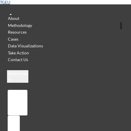
TGEU
About
Methodology
Resources
Cases
Data Visualizations
Take Action
Contact Us
Українська
Бібліотека
Увійти