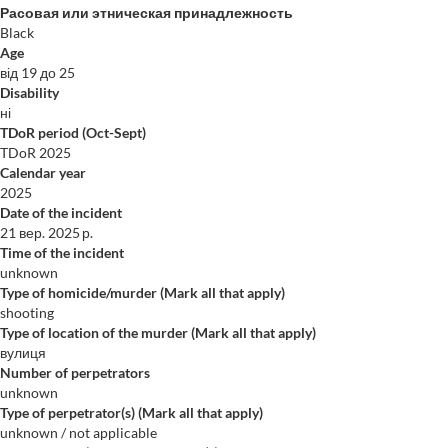
Расовая или этническая принадлежность
Black
Age
від 19 до 25
Disability
ні
TDoR period (Oct-Sept)
TDoR 2025
Calendar year
2025
Date of the incident
21 вер. 2025 р.
Time of the incident
unknown
Type of homicide/murder (Mark all that apply)
shooting
Type of location of the murder (Mark all that apply)
вулиця
Number of perpetrators
unknown
Type of perpetrator(s) (Mark all that apply)
unknown / not applicable