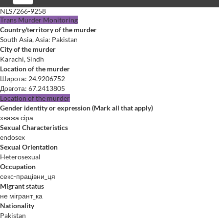
NLS7266-9258
Trans Murder Monitoring
Country/territory of the murder
South Asia, Asia: Pakistan
City of the murder
Karachi, Sindh
Location of the murder
Широта
:
24.9206752
Довгота
:
67.2413805
Location of the murder
Gender identity or expression (Mark all that apply)
хважа сіра
Sexual Characteristics
endosex
Sexual Orientation
Heterosexual
Occupation
секс-працівни_ця
Migrant status
не мігрант_ка
Nationality
Pakistan