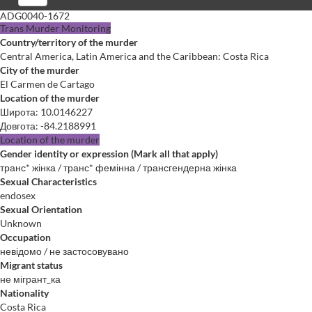
ADG0040-1672
Trans Murder Monitoring
Country/territory of the murder
Central America, Latin America and the Caribbean: Costa Rica
City of the murder
El Carmen de Cartago
Location of the murder
Широта
:
10.0146227
Довгота
:
-84.2188991
Location of the murder
Gender identity or expression (Mark all that apply)
транс* жінка / транс* фемінна / трансгендерна жінка
Sexual Characteristics
endosex
Sexual Orientation
Unknown
Occupation
невідомо / не застосовувано
Migrant status
не мігрант_ка
Nationality
Costa Rica