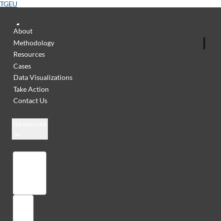
TGEU
About
Methodology
Resources
Cases
Data Visualizations
Take Action
Contact Us
Українська
Бібліотека
Увійти