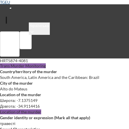
TGEU
Українська
Увійти
Бібліотека
HRT5874-4081
Trans Murder Monitoring
Country/territory of the murder
South America, Latin America and the Caribbean: Brazil
City of the murder
Alto do Mateus
Location of the murder
Широта
:
-7.1375149
Довгота
:
-34.9114416
Location of the murder
Gender identity or expression (Mark all that apply)
травесті