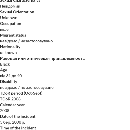
Sexual Characteristics
Невідомий
Sexual Orientation
Unknown
Occupation
інше
Migrant status
невідомо / незастосовувано
Nationality
unknown
Расовая или этническая принадлежность
Black
Age
від 31 до 40
Disability
невідомо / не застосовувано
TDoR period (Oct-Sept)
TDoR 2008
Calendar year
2008
Date of the incident
3 бер. 2008 р.
Time of the incident