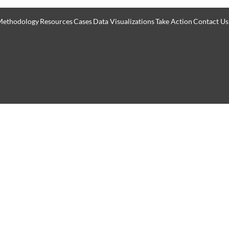
Methodology
Resources
Cases
Data Visualizations
Take Action
Contact Us