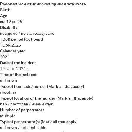
Расовая или этническая принадлежность
Black
Age
від 19 до 25
Disability
невідомо / не застосовувано
TDoR period (Oct-Sept)
TDoR 2025
Calendar year
2024
Date of the incident
19 жовт. 2024 р.
Time of the incident
unknown
Type of homicide/murder (Mark all that apply)
shooting
Type of location of the murder (Mark all that apply)
бар / ресторан / нічний клуб
Number of perpetrators
multiple
Type of perpetrator(s) (Mark all that apply)
unknown / not applicable