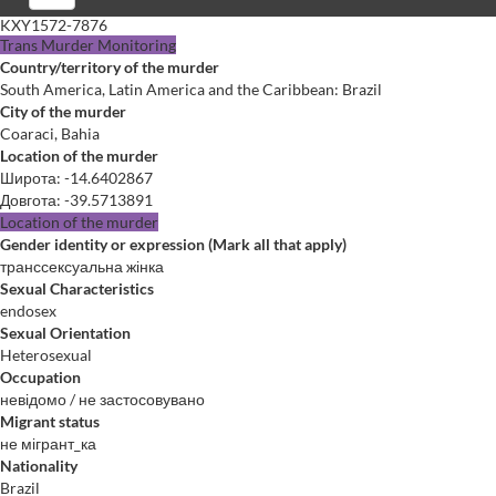
KXY1572-7876
Trans Murder Monitoring
Country/territory of the murder
South America, Latin America and the Caribbean: Brazil
City of the murder
Coaraci, Bahia
Location of the murder
Широта
:
-14.6402867
Довгота
:
-39.5713891
Location of the murder
Gender identity or expression (Mark all that apply)
транссексуальна жінка
Sexual Characteristics
endosex
Sexual Orientation
Heterosexual
Occupation
невідомо / не застосовувано
Migrant status
не мігрант_ка
Nationality
Brazil