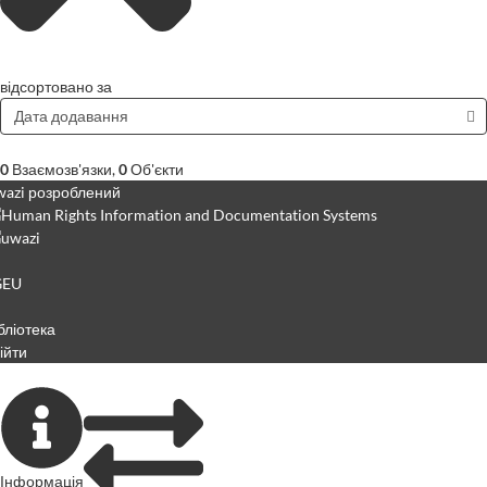
відсортовано за
Дата додавання
0
Взаємозв'язки
,
0
Об'єкти
azi розроблений
GEU
бліотека
ійти
Інформація