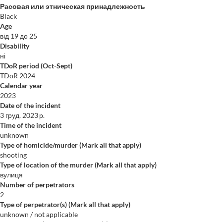
Расовая или этническая принадлежность
Black
Age
від 19 до 25
Disability
ні
TDoR period (Oct-Sept)
TDoR 2024
Calendar year
2023
Date of the incident
3 груд. 2023 р.
Time of the incident
unknown
Type of homicide/murder (Mark all that apply)
shooting
Type of location of the murder (Mark all that apply)
вулиця
Number of perpetrators
2
Type of perpetrator(s) (Mark all that apply)
unknown / not applicable