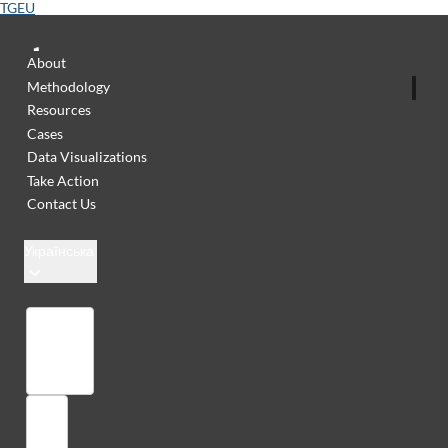
TGEU
About
Methodology
Resources
Cases
Data Visualizations
Take Action
Contact Us
Українська
Бібліотека
Увійти