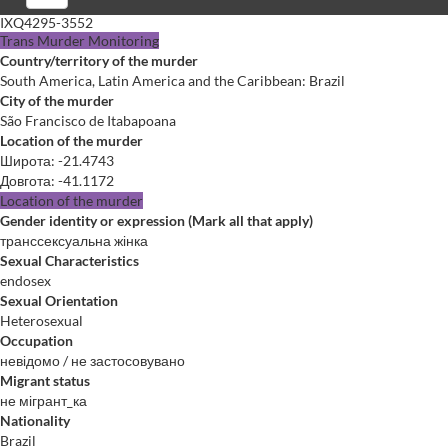
IXQ4295-3552
Trans Murder Monitoring
Country/territory of the murder
South America, Latin America and the Caribbean: Brazil
City of the murder
São Francisco de Itabapoana
Location of the murder
Широта
:
-21.4743
Довгота
:
-41.1172
Location of the murder
Gender identity or expression (Mark all that apply)
транссексуальна жінка
Sexual Characteristics
endosex
Sexual Orientation
Heterosexual
Occupation
невідомо / не застосовувано
Migrant status
не мігрант_ка
Nationality
Brazil