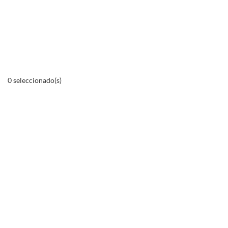
0
seleccionado(s)