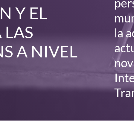
per
N Y EL
mun
 LAS
la 
act
S A NIVEL
nov
Int
Tra