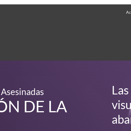
Ac
Las
 Asesinadas
N DE LA
vis
aba