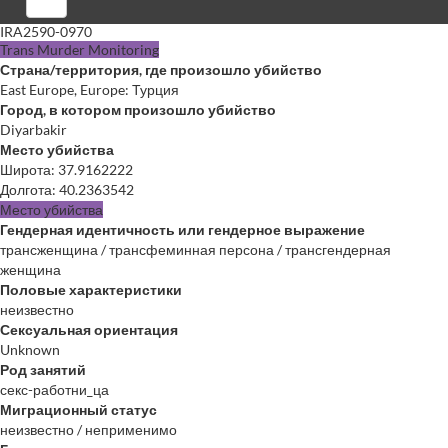
Войти
IRA2590-0970
Trans Murder Monitoring
Страна/территория, где произошло убийство
East Europe, Europe: Турция
Город, в котором произошло убийство
Diyarbakir
Место убийства
Широта
:
37.9162222
Долгота
:
40.2363542
Место убийства
Гендерная идентичность или гендерное выражение
трансженщина / трансфеминная персона / трансгендерная
женщина
Половые характеристики
неизвестно
Сексуальная ориентация
Unknown
Род занятий
секс-работни_ца
Миграционный статус
неизвестно / неприменимо