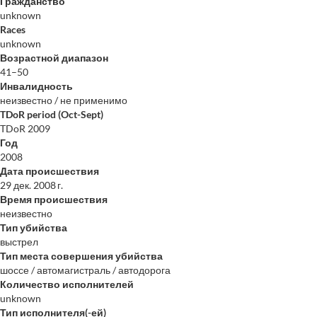
Гражданство
unknown
Races
unknown
Возрастной диапазон
41–50
Инвалидность
неизвестно / не применимо
TDoR period (Oct-Sept)
TDoR 2009
Год
2008
Дата происшествия
29 дек. 2008 г.
Время происшествия
неизвестно
Тип убийства
выстрел
Тип места совершения убийства
шоссе / автомагистраль / автодорога
Количество исполнителей
unknown
Тип исполнителя(-ей)