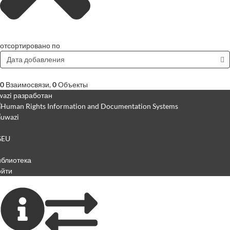
отсортировано по
Дата добавления
0
Взаимосвязи
,
0
Объекты
azi разработан
GEU
иблиотека
ойти