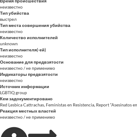
Время происшествия
неизвестно
Тип убийства
выстрел
Тип места совершения убийства
неизвестно
Количество исполнителей
unknown
Тип исполнителя(-ей)
неизвестно
Основание для предвзятости
неизвестно / не применимо
Индикаторы предвзятости
неизвестно
Источник информации
LGBTIQ group
Кем задокументировано
Red Lesbica Cattrachas, Feministas en Resistencia, Report “Asesinatos
Реакция местных властей
неизвестно / не применимо