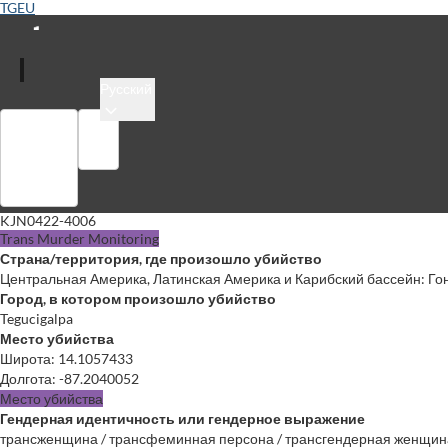
TGEU
Русский
Войти
Библиотека
KJN0422-4006
Trans Murder Monitoring
Страна/территория, где произошло убийство
Центральная Америка, Латинская Америка и Карибский бассейн: Го
Город, в котором произошло убийство
Tegucigalpa
Место убийства
Широта
:
14.1057433
Долгота
:
-87.2040052
Место убийства
Гендерная идентичность или гендерное выражение
трансженщина / трансфеминная персона / трансгендерная женщин