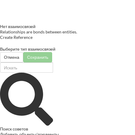
Нет взаимосвязей
Relationships are bonds between entities.
Create Reference
Выберите тип взаимосвязей
Отмена
Сохранить
Поиск советов
Добавить объекты/документы