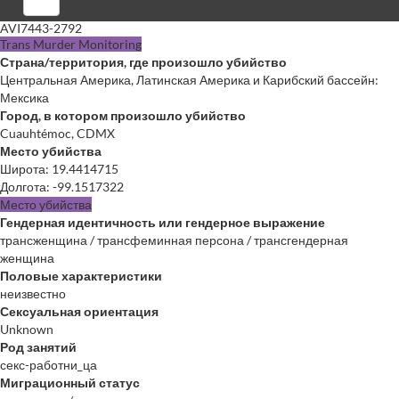
Войти
AVI7443-2792
Trans Murder Monitoring
Страна/территория, где произошло убийство
Центральная Америка, Латинская Америка и Карибский бассейн:
Мексика
Город, в котором произошло убийство
Cuauhtémoc, CDMX
Место убийства
Широта
:
19.4414715
Долгота
:
-99.1517322
Место убийства
Гендерная идентичность или гендерное выражение
трансженщина / трансфеминная персона / трансгендерная
женщина
Половые характеристики
неизвестно
Сексуальная ориентация
Unknown
Род занятий
секс-работни_ца
Миграционный статус