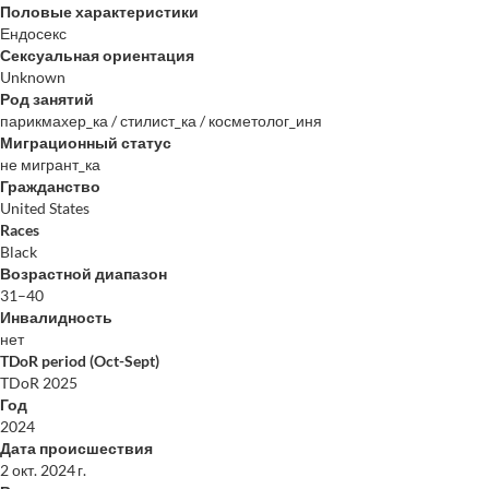
Половые характеристики
Ендосекс
Сексуальная ориентация
Unknown
Род занятий
парикмахер_ка / стилист_ка / косметолог_иня
Миграционный статус
не мигрант_ка
Гражданство
United States
Races
Black
Возрастной диапазон
31–40
Инвалидность
нет
TDoR period (Oct-Sept)
TDoR 2025
Год
2024
Дата происшествия
2 окт. 2024 г.