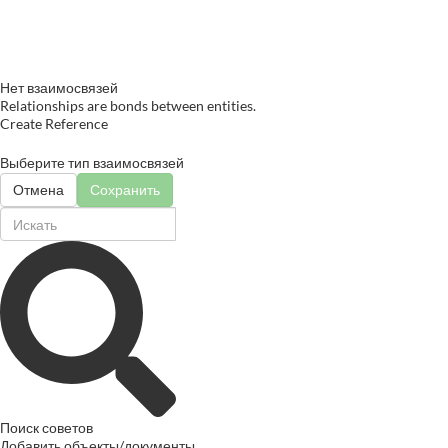
Нет взаимосвязей
Relationships are bonds between entities.
Create Reference
Выберите тип взаимосвязей
Отмена
Сохранить
Поиск советов
Добавить объекты/документы