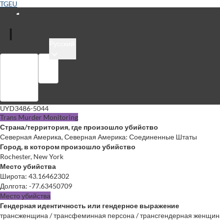
TGEU
Русский
Войти
Библиотека
UYD3486-5044
Trans Murder Monitoring
Страна/территория, где произошло убийство
Северная Америка, Северная Америка: Соединенные Штаты
Город, в котором произошло убийство
Rochester, New York
Место убийства
Широта
:
43.16462302
Долгота
:
-77.63450709
Место убийства
Гендерная идентичность или гендерное выражение
трансженщина / трансфеминная персона / трансгендерная женщин