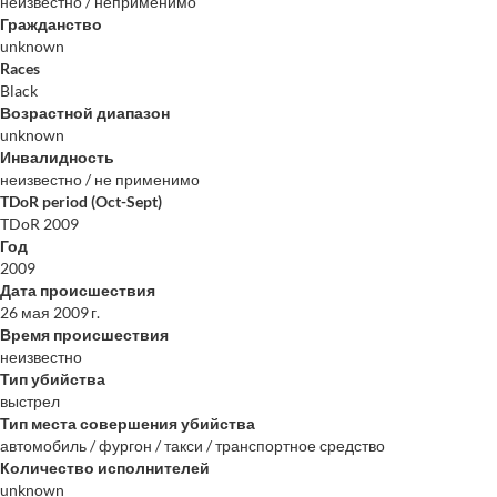
неизвестно / неприменимо
Гражданство
unknown
Races
Black
Возрастной диапазон
unknown
Инвалидность
неизвестно / не применимо
TDoR period (Oct-Sept)
TDoR 2009
Год
2009
Дата происшествия
26 мая 2009 г.
Время происшествия
неизвестно
Тип убийства
выстрел
Тип места совершения убийства
автомобиль / фургон / такси / транспортное средство
Количество исполнителей
unknown