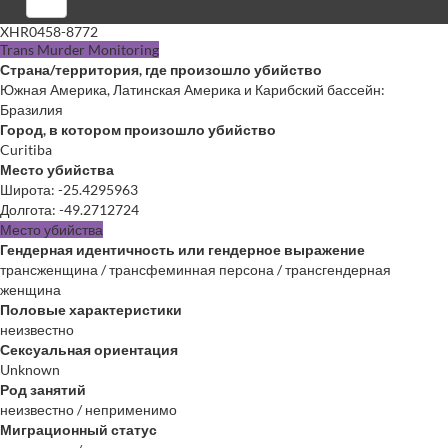
Войти
XHR0458-8772
Trans Murder Monitoring
Страна/территория, где произошло убийство
Южная Америка, Латинская Америка и Карибский бассейн:
Бразилия
Город, в котором произошло убийство
Curitiba
Место убийства
Широта
:
-25.4295963
Долгота
:
-49.2712724
Место убийства
Гендерная идентичность или гендерное выражение
трансженщина / трансфеминная персона / трансгендерная
женщина
Половые характеристики
неизвестно
Сексуальная ориентация
Unknown
Род занятий
неизвестно / неприменимо
Миграционный статус