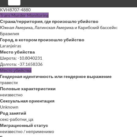
Войти
KVH8707-4880
Trans Murder Monitoring
Страна/территория, где произошло убийство
Южная Америка, Латинская Америка и Карибский бассейн:
Бразилия
Город, в котором произошло убийство
Laranjeiras
Место убийства
Широта
:
-10.8040231
Долгота
:
-37.1658336
Место убийства
Гендерная идентичность или гендерное выражение
травести
Половые характеристики
неизвестно
Сексуальная ориентация
Unknown
Род занятий
секс-работни_ца
Миграционный статус
неизвестно / неприменимо