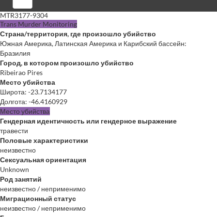
Войти
MTR3177-9304
Trans Murder Monitoring
Страна/территория, где произошло убийство
Южная Америка, Латинская Америка и Карибский бассейн:
Бразилия
Город, в котором произошло убийство
Ribeirao Pires
Место убийства
Широта
:
-23.7134177
Долгота
:
-46.4160929
Место убийства
Гендерная идентичность или гендерное выражение
травести
Половые характеристики
неизвестно
Сексуальная ориентация
Unknown
Род занятий
неизвестно / неприменимо
Миграционный статус
неизвестно / неприменимо