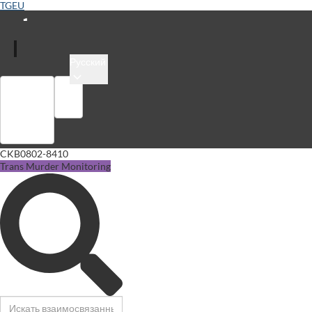
TGEU
Русский
Войти
Библиотека
CKB0802-8410
Trans Murder Monitoring