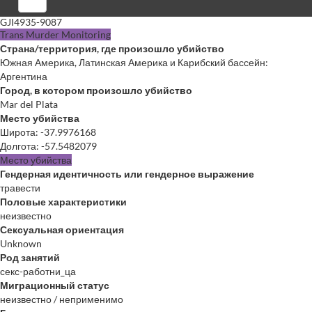
Войти
GJI4935-9087
Trans Murder Monitoring
Страна/территория, где произошло убийство
Южная Америка, Латинская Америка и Карибский бассейн:
Аргентина
Город, в котором произошло убийство
Mar del Plata
Место убийства
Широта
:
-37.9976168
Долгота
:
-57.5482079
Место убийства
Гендерная идентичность или гендерное выражение
травести
Половые характеристики
неизвестно
Сексуальная ориентация
Unknown
Род занятий
секс-работни_ца
Миграционный статус
неизвестно / неприменимо