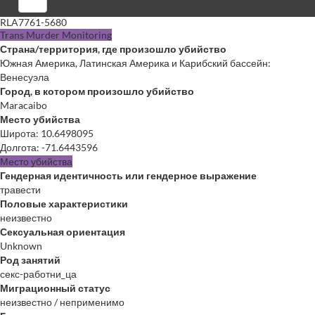
Войти
RLA7761-5680
Trans Murder Monitoring
Страна/территория, где произошло убийство
Южная Америка, Латинская Америка и Карибский бассейн:
Венесуэла
Город, в котором произошло убийство
Maracaibo
Место убийства
Широта
:
10.6498095
Долгота
:
-71.6443596
Место убийства
Гендерная идентичность или гендерное выражение
травести
Половые характеристики
неизвестно
Сексуальная ориентация
Unknown
Род занятий
секс-работни_ца
Миграционный статус
неизвестно / неприменимо