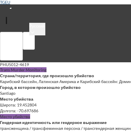
TGEU
Русский
Войти
Библиотека
PHU5012-4619
Trans Murder Monitoring
Страна/территория, где произошло убийство
Карибский бассейн, Латинская Америка и Карибский бассейн: Доми
Город, в котором произошло убийство
Santiago
Место убийства
Широта
:
19.452804
Долгота
:
-70.697686
Место убийства
Гендерная идентичность или гендерное выражение
трансженщина / трансфеминная персона / трансгендерная женщин