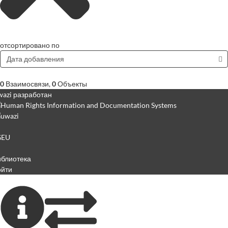
отсортировано по
Дата добавления
0
Взаимосвязи
,
0
Объекты
azi разработан
GEU
иблиотека
ойти