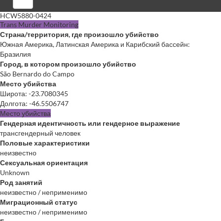
Войти
HCW5880-0424
Trans Murder Monitoring
Страна/территория, где произошло убийство
Южная Америка, Латинская Америка и Карибский бассейн:
Бразилия
Город, в котором произошло убийство
São Bernardo do Campo
Место убийства
Широта
:
-23.7080345
Долгота
:
-46.5506747
Место убийства
Гендерная идентичность или гендерное выражение
трансгендерный человек
Половые характеристики
неизвестно
Сексуальная ориентация
Unknown
Род занятий
неизвестно / неприменимо
Миграционный статус
неизвестно / неприменимо