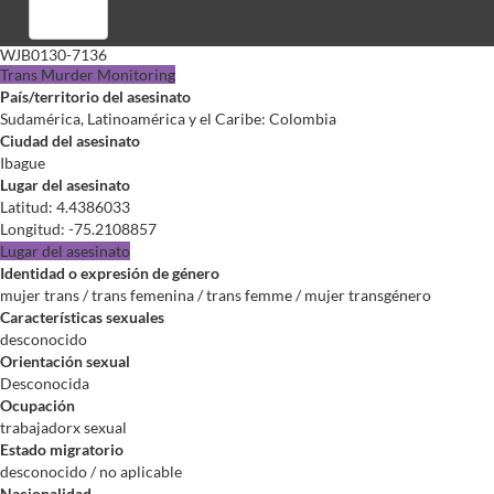
Registrarse
WJB0130-7136
Trans Murder Monitoring
País/territorio del asesinato
Sudamérica, Latinoamérica y el Caribe: Colombia
Ciudad del asesinato
Ibague
Lugar del asesinato
Latitud
:
4.4386033
Longitud
:
-75.2108857
Lugar del asesinato
Identidad o expresión de género
mujer trans / trans femenina / trans femme / mujer transgénero
Características sexuales
desconocido
Orientación sexual
Desconocida
Ocupación
trabajadorx sexual
Estado migratorio
desconocido / no aplicable
Nacionalidad