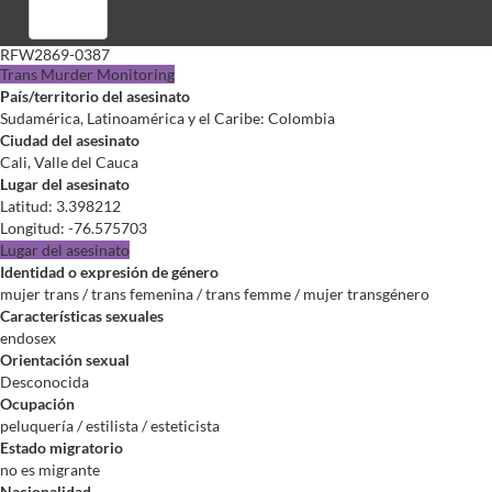
Registrarse
RFW2869-0387
Trans Murder Monitoring
País/territorio del asesinato
Sudamérica, Latinoamérica y el Caribe: Colombia
Ciudad del asesinato
Cali, Valle del Cauca
Lugar del asesinato
Latitud
:
3.398212
Longitud
:
-76.575703
Lugar del asesinato
Identidad o expresión de género
mujer trans / trans femenina / trans femme / mujer transgénero
Características sexuales
endosex
Orientación sexual
Desconocida
Ocupación
peluquería / estilista / esteticista
Estado migratorio
no es migrante
Nacionalidad