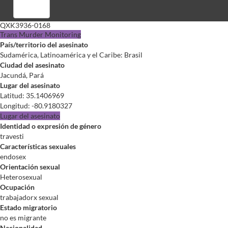
Registrarse
QXK3936-0168
Trans Murder Monitoring
País/territorio del asesinato
Sudamérica, Latinoamérica y el Caribe: Brasil
Ciudad del asesinato
Jacundá, Pará
Lugar del asesinato
Latitud
:
35.1406969
Longitud
:
-80.9180327
Lugar del asesinato
Identidad o expresión de género
travesti
Características sexuales
endosex
Orientación sexual
Heterosexual
Ocupación
trabajadorx sexual
Estado migratorio
no es migrante
Nacionalidad