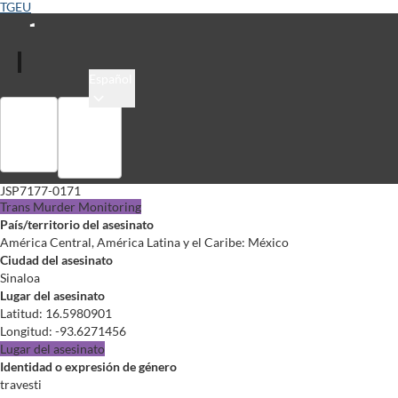
TGEU
Español
Colección
Registrarse
JSP7177-0171
Trans Murder Monitoring
País/territorio del asesinato
América Central, América Latina y el Caribe: México
Ciudad del asesinato
Sinaloa
Lugar del asesinato
Latitud
:
16.5980901
Longitud
:
-93.6271456
Lugar del asesinato
Identidad o expresión de género
travesti