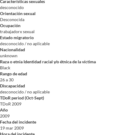
Características sexuales
desconocido
Orientación sexual
Desconocida
Ocupación
trabajadorx sexual
Estado migratorio
desconocido / no aplicable
Nacionalidad
unknown
Raza o etnia Identidad racial y/o étnica de la víctima
Black
Rango de edad
26 a 30
Discapacidad
desconocido / no aplicable
TDoR period (Oct-Sept)
TDoR 2009
Año
2009
Fecha del incidente
19 mar 2009
Hora del incidente