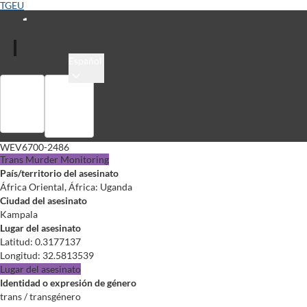
TGEU
Español
Colección
Registrarse
WEV6700-2486
Trans Murder Monitoring
País/territorio del asesinato
África Oriental, África: Uganda
Ciudad del asesinato
Kampala
Lugar del asesinato
Latitud
:
0.3177137
Longitud
:
32.5813539
Lugar del asesinato
Identidad o expresión de género
trans / transgénero